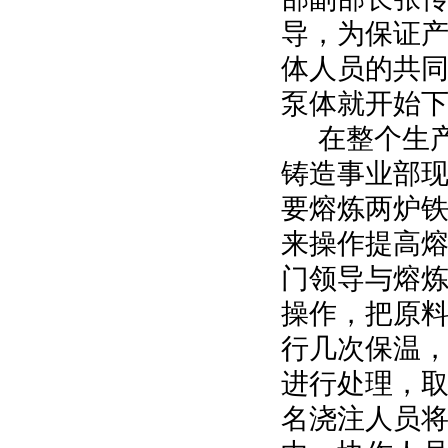
导，为保证
体人员的共
泵体就开始
在整个生
铸造事业部
要熔炼两炉
来操作提高
门领导与熔
操作，把原
行几次保温
进行处理，
名浇注人员