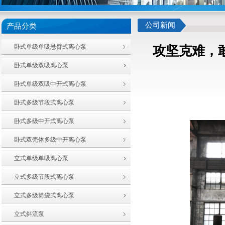
公司新闻
产品分类
卧式单级单吸悬臂式离心泵
攻坚克难，敢
卧式单级双吸离心泵
卧式单级双吸中开式离心泵
卧式多级节段式离心泵
卧式多级中开式离心泵
卧式双壳体多级中开离心泵
立式单级单吸离心泵
立式多级节段式离心泵
立式多级筒袋式离心泵
立式斜流泵