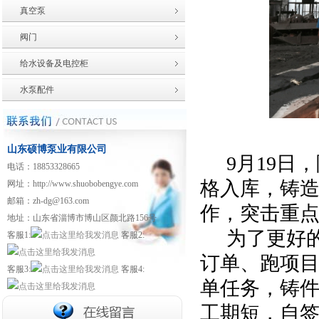
真空泵
阀门
给水设备及电控柜
水泵配件
山东硕博泵业有限公司
9
月
19
日，
电话：18853328665
格入库，铸
网址：http://www.shuobobengye.com
邮箱：zh-dg@163.com
作，突击重
地址：山东省淄博市博山区颜北路156号
为了更好
客服1:
客服2:
订单、跑项
客服3:
客服4:
单任务，铸
工期短，自