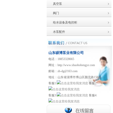
真空泵
阀门
给水设备及电控柜
水泵配件
山东硕博泵业有限公司
电话：18853328665
网址：http://www.shuobobengye.com
邮箱：zh-dg@163.com
地址：山东省淄博市博山区颜北路156号
客服1:
客服2:
客服3:
客服4: