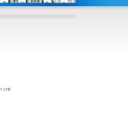
/1 12/页