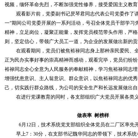
视频，缅怀革命先烈，不断加强党性修养，接受爱国主义教育
观看影片前，党委副书记昃琴君同志代表公司党委作了讲
一”期间公司党委开展的一系列活动，号召全体党员干部学习
精神，立足岗位，凝聚正能量，发挥党员模范带头作用，严格
则，坚定信心，带领广大员工一道，为企业的发展做出新的贡
在观看期间，党员们被焦裕禄同志身上那种亲民爱民、
正为民办实事好事的崇高精神而感动，观看完毕，党员们纷纷
裕禄同志全心全意为人民服务的奉献精神，学习焦裕禄同志埋
增强忧患意识、主人翁意识、群众意识，以焦裕禄同志的优秀
己，切实践行群众路线，为公司的安全生产和长远发展做出自
在进行党课教育的同时，各支部组织广大党员开展各类
做表率
树榜样
6
月
12
日，技术系统党支部组织全体党员在二厂区率先
早上
7
：
30
分，在支部书记魏华同志的带领下，技术系统