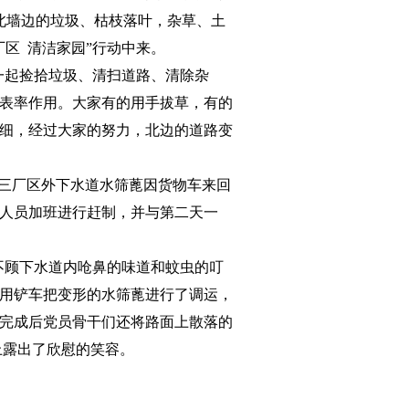
北墙边的垃圾、枯枝落叶，杂草、土
厂区
清洁家园
”
行动中来。
一起捡拾垃圾、清扫道路、清除杂
表率作用。大家有的用手拔草，有的
细，经过大家的努力，北边的道路变
三厂区外下水道水筛蓖因货物车来回
人员加班进行赶制，并与第二天一
不顾下水道内呛鼻的味道和蚊虫的叮
用铲车把变形的水筛蓖进行了调运，
完成后党员骨干们还将路面上散落的
上露出了欣慰的笑容。