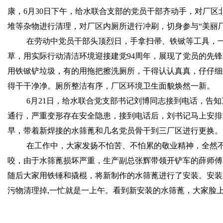
康，
6
月
30
日下午，给水联合支部的党员干部齐动手，对厂区
堆等杂物进行清理，对厂区内厕所进行冲刷，切身参与
“
美丽
在劳动中党员干部头顶烈日，手拿扫帚、铁锨等工具，
草，用实际行动清洁环境迎接建党
94
周年，展现了党员的先锋
用铁锨铲垃圾，有的用拖把擦洗厕所，干得认认真真，仔仔细
得干干净净。厕所整洁有序，厂区环境卫生面貌焕然一新。
6
月
21
日
，给水联合党支部书记刘博同志接到电话，告知
通行，严重变形存在安全隐患，接到电话后，刘书记马上安排
早，带着新焊接的水筛蓖和几名党员骨干到三厂区进行更换。
在工作中，大家发扬不怕苦、不怕累的敬业精神，全然
咬，由于水筛蓖损坏严重，生产副总张辉带领开铲车的薛师傅
随后大家用铁锤和撬棍，将新制作的水筛蓖进行了安装。安装
污物清理掉
,
一忙就是一上午。看到新安装的水筛蓖，大家脸