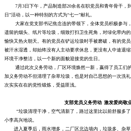
7
月
3
日
下午，产品制造部
20
余名在职党员和青年骨干，到
日”活动，以一种特别的方式为“七一”献礼。
大家在党支部书记焦念连的带领下，全体党员积极参与
遗留的烟头、纸片等垃圾，细致打扫卫生死角，对绿化带内的
愉快又热火朝天。有的党员在铲运垃圾时手被磨破，有的党员
被汗水湿透，却始终没有人主动要求休息，更没有人中途退缩
环境干净整洁，以一个新的面貌迎接党的生日。
通过此次义务劳动，厂区环境焕然一新，嬴得了员工们
加义务劳动不但清理了杂草垃圾，也是对自己思想的一次洗礼
次实实在在的党性锻炼，受益匪浅。
支部党员义务劳动
激发爱岗敬
“垃圾清理干净，空气清新了，路过这里比以前舒服多了
小李高兴地说。
进入夏季后，雨水增多，二厂区北边墙内，垃圾多、杂草