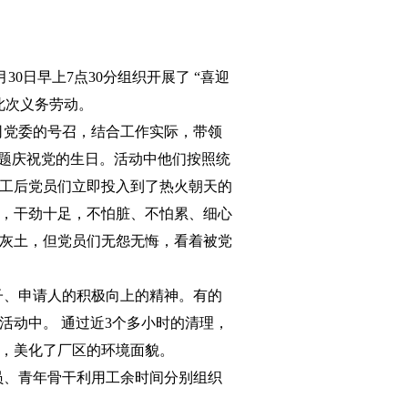
月
30
日早上
7
点
30
分组织开展了
“喜迎
此次义务劳动。
司党委的号召，结合工作实际，带领
主题庆祝党的生日。活动中他们按照统
工后党员们立即投入到了热火朝天的
，干劲十足，不怕脏、不怕累、细心
灰土，但党员们无怨无悔，看着被党
子、申请人的积极向上的精神。有的
活动中。
通过近
3
个多小时的清理，
，美化了厂区的环境面貌。
员、青年骨干利用工余时间分别组织
。