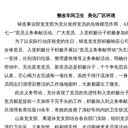
整改车间卫生
美化厂区环境
铸造事业部党支部为充分发挥党员的先锋模范作用，
6
七一”党员义务奉献活动。广大党员、入党积极分子积极参加
为了以实际行动庆祝党的生日，铸造党支部积极响应公
全体党员、入党积极分子积极开展以“党员义务奉献劳动”为
一安排，分别清扫垃圾、整理废铁堆等义务奉献活动，明确分
劳动中。无论是老党员、新党员还是积极分子，个个争先恐后
认真，尽心竭力去完成每一项任务。虽然干得汗流浃背，一身
员同志们清理后整洁的工作场地面时，大家都露出了微笑。
此次义务劳动，充分表现了党员的先进性和入党积极分
党员都是提前一天加班干完手头的工作，积极加入到义务奉献
共清理各类垃圾
10
余车，有效的改善了清砂车间内的卫生状况
山泉党支部、离退休党支部结合各自部门实际，组织党
清扫卫生区、义务加班、粉刷停车线、走访困难老党员等活动