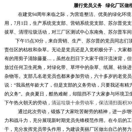
履行党员义务
绿化厂区做
在建党
94
周年来临之际，为营造整洁、优美的绿化环境
用，
7
月
1
日，生产系统党支部、营销系统党支部、苏尔普党支
拔草、清理垃圾活动，对三厂区测试中心东南角、苏尔普车间
下午
15
点
30
分，来自营销、生产、苏尔普的党员同志们
责任区的枯枝和杂草。无论是党员还是入党积极分子，大家都
有的用剪子清除藤蔓…，虽然在烈日下大家干得汗流浃背，但
放过任何卫生死角，对绿化带、草坪中的杂草、纸屑、砖块进
杂物等。支部几名老党员也都来参加劳动，六十多岁的老党员
说：“我虽然年龄大了，但是支部的义务劳动，只要我还有精
的义务”。炎炎夏日，酷热难耐，却阻挡不了大家参与环境卫
下午热火朝天的劳动，
清运垃圾十余劳动车，保洁清扫面积
30
通过此次劳动，锻炼了大家吃苦耐劳的精神，进一步增
力和战斗力，充分展现新时期党员先锋模范作用。在今后的工
干，充分发挥党员带头作用，为建设美丽厂区做出自己的努力