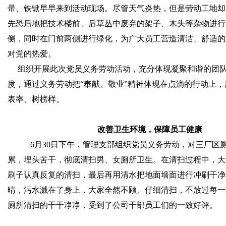
帚、铁锨早早来到活动现场。尽管天气炎热，但是劳动工地却
先恐后地把技术楼前、后草丛中废弃的架子、木头等杂物进行
侧，同时在门前两侧进行绿化，为广大员工营造清洁、舒适的
对党的热爱。
组织开展此次党员义务劳动活动，充分体现凝聚和谐的团
度，通过义务劳动把“奉献、敬业”精神体现在点滴的行动上
表率、树榜样。
改善卫生环境，保障员工健康
6
月
30
日
下午，管理支部组织党员义务劳动，对三厂区
累，埋头苦干，彻底清扫男、女厕所卫生。在清扫过程中，大
刷子认真反复的清扫，最后再用清水把地面墙面进行冲刷干净
晴，污水溅在了身上，大家全然不顾、仔细清扫，不放过每一
厕所清扫的干干净净，受到了公司干部员工们的一致好评。