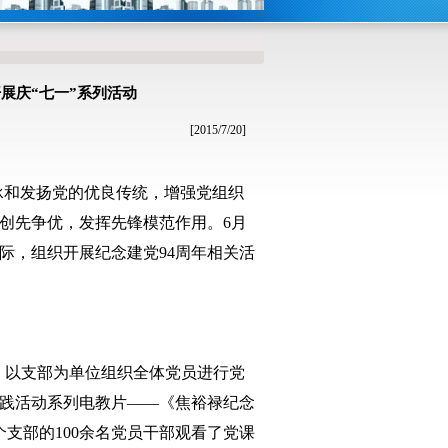
展庆“七一”系列活动
[2015/7/20]
承和发扬党的优良传统，增强党组织
创先争优，发挥先锋模范作用。
6
月
际，组织开展纪念建党
94
周年相关活
，以支部为单位组织全体党员进行党
践活动系列电教片——《焦裕禄纪念
个支部的
100
余名党员干部观看了党课